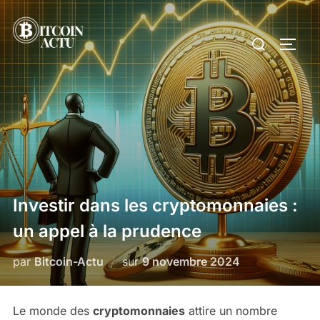
Aller
au
Rechercher :
PERM
contenu
Investir dans les cryptomonnaies :
un appel à la prudence
Publié
par
Bitcoin-Actu
sur
9 novembre 2024
le
Le monde des
cryptomonnaies
attire un nombre