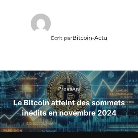
AUTEUR DE LA PUBLICATION
Bitcoin-Actu
Écrit par
Navigation
de
Previous
Previous
l’article
Le Bitcoin atteint des sommets
inédits en novembre 2024