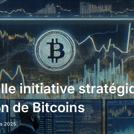
le initiative stratég
on de Bitcoins
rs 2025