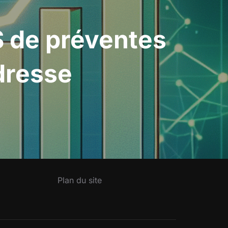
 $ de préventes
edresse
Plan du site